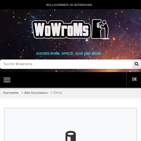
WILLKOMMEN IN WOWROMS
SUCHEN ROMS, SPIELE, ISOS UND MEHR...
DE
Toggle
main
navigation
Startseite
Alle Emulators
>
>
Gens