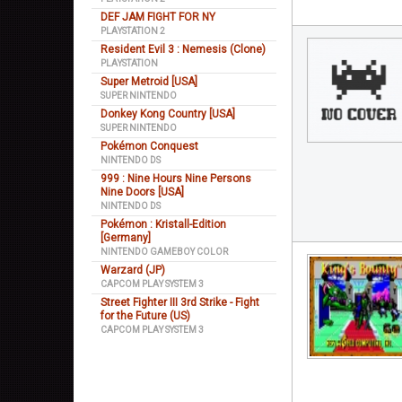
DEF JAM FIGHT FOR NY
PLAYSTATION 2
Resident Evil 3 : Nemesis (Clone)
PLAYSTATION
Super Metroid [USA]
SUPER NINTENDO
Donkey Kong Country [USA]
SUPER NINTENDO
Pokémon Conquest
NINTENDO DS
999 : Nine Hours Nine Persons
Nine Doors [USA]
NINTENDO DS
Pokémon : Kristall-Edition
[Germany]
NINTENDO GAMEBOY COLOR
Warzard (JP)
CAPCOM PLAY SYSTEM 3
Street Fighter III 3rd Strike - Fight
for the Future (US)
CAPCOM PLAY SYSTEM 3