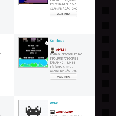
TAMANHO :
45,88 KB
TÉLÉCHARGER :
3246
CLASSIFICAÇÃO :
0.00
MAIS INFO
Kamikaze
APPLE II
O
REGIÃO :
DESCONHECIDO
TIPO :
[UNCATEGORIZE
TAMANHO :
15,94 KB
TÉLÉCHARGER :
201
CLASSIFICAÇÃO :
0.00
MAIS INFO
KONG
ACORN ATOM