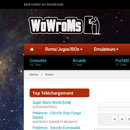
BEM-VINDO AO WOWROMS
Roms/Jogos/ISOs
Emulateurs
Consoles
Arcade
Portátil
16 Titre
7 Titre
11 Titre
Home
Roms
>
Top Téléchargement
Super Mario World [USA]
SUPER NINTENDO
Pokémon : Edición Rojo Fuego
[Spain]
#
A
NINTENDO GAMEBOY ADVANCE
Pokémon : Edición Esmeralda