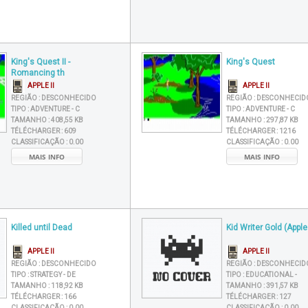
King's Quest II -
King's Quest
Romancing th
APPLE II
APPLE II
REGIÃO :
DESCONHECIDO
REGIÃO :
DESCONHECID
TIPO :
ADVENTURE - C
TIPO :
ADVENTURE - C
TAMANHO :
408,55 KB
TAMANHO :
297,87 KB
TÉLÉCHARGER :
609
TÉLÉCHARGER :
1216
CLASSIFICAÇÃO :
0.00
CLASSIFICAÇÃO :
0.00
MAIS INFO
MAIS INFO
Killed until Dead
Kid Writer Gold (Appl
APPLE II
APPLE II
REGIÃO :
DESCONHECIDO
REGIÃO :
DESCONHECID
TIPO :
STRATEGY - DE
TIPO :
EDUCATIONAL -
TAMANHO :
118,92 KB
TAMANHO :
391,57 KB
TÉLÉCHARGER :
166
TÉLÉCHARGER :
127
CLASSIFICAÇÃO :
0.00
CLASSIFICAÇÃO :
0.00