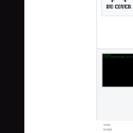
3448
ROMS