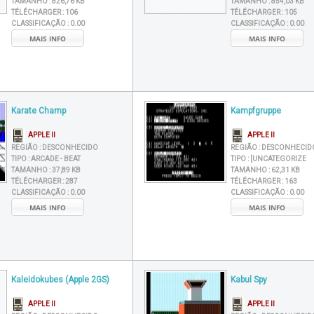
TAMANHO :
826,76 KB
TAMANHO :
854,03 KB
TÉLÉCHARGER :
106
TÉLÉCHARGER :
105
CLASSIFICAÇÃO :
0.00
CLASSIFICAÇÃO :
0.00
MAIS INFO
MAIS INFO
Karate Champ
Kampfgruppe
APPLE II
APPLE II
REGIÃO :
DESCONHECIDO
REGIÃO :
DESCONHECID
TIPO :
ARCADE - BEAT
TIPO :
[UNCATEGORIZE
TAMANHO :
37,89 KB
TAMANHO :
62,31 KB
TÉLÉCHARGER :
287
TÉLÉCHARGER :
163
CLASSIFICAÇÃO :
0.00
CLASSIFICAÇÃO :
0.00
MAIS INFO
MAIS INFO
Kaleidokubes (Apple 2GS)
Kabul Spy
APPLE II
APPLE II