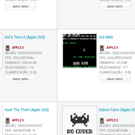
MAIS INFO
MAIS INFO
Kid's Time II (Apple 2GS)
Kid Nikki
APPLE II
APPLE II
REGIÃO :
DESCONHECIDO
REGIÃO :
DESCONHECID
TIPO :
EDUCATIONAL -
TIPO :
[UNCATEGORIZE
TAMANHO :
358,54 KB
TAMANHO :
61,3 KB
TÉLÉCHARGER :
113
TÉLÉCHARGER :
177
CLASSIFICAÇÃO :
0.00
CLASSIFICAÇÃO :
0.00
MAIS INFO
MAIS INFO
Keef The Thief (Apple 2GS)
Katies Farm (Apple 2
APPLE II
APPLE II
REGIÃO :
DESCONHECIDO
REGIÃO :
DESCONHECID
TIPO :
ADVENTURE - R
TIPO :
EDUCATIONAL -