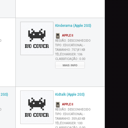
Kinderama (Apple 2GS)
APPLE II
O
REGIÃO :
DESCONHECIDO
TIPO :
EDUCATIONAL -
TAMANHO :
757,81 KB
TÉLÉCHARGER :
106
CLASSIFICAÇÃO :
0.00
MAIS INFO
e 2GS)
Kidtalk (Apple 2GS)
APPLE II
O
REGIÃO :
DESCONHECIDO
TIPO :
EDUCATIONAL -
TAMANHO :
359,63 KB
TÉLÉCHARGER :
100
CLASSIFICAÇÃO :
0.00