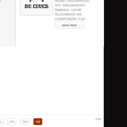
O
REGIÃO :
DESCONHECIDO
TIPO :
DESCONHECIDO
TAMANHO :
2,56 KB
TÉLÉCHARGER :
345
CLASSIFICAÇÃO :
0.00
MAIS INFO
TOP
2
113
114
115