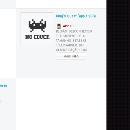
King's Quest (Apple 2GS)
APPLE II
REGIÃO :
DESCONHECIDO
TIPO :
ADVENTURE - C
TAMANHO :
867,33 KB
TÉLÉCHARGER :
183
CLASSIFICAÇÃO :
0.00
MAIS INFO
ir is
O