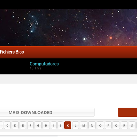
Fichiers Bios
Computadores
18 Titre
MAIS DOWNLOADED
B
C
D
E
F
G
H
I
J
K
L
M
N
O
P
Q
R
S