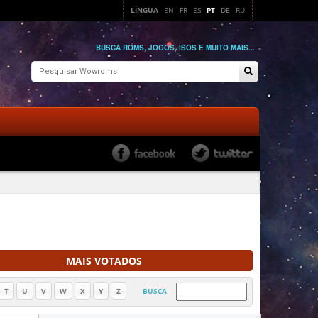
LÍNGUA
EN
FR
ES
PT
DE
RU
BUSCA ROMS, JOGOS, ISOS E MUITO MAIS...
MAIS VOTADOS
T
U
V
W
X
Y
Z
BUSCA