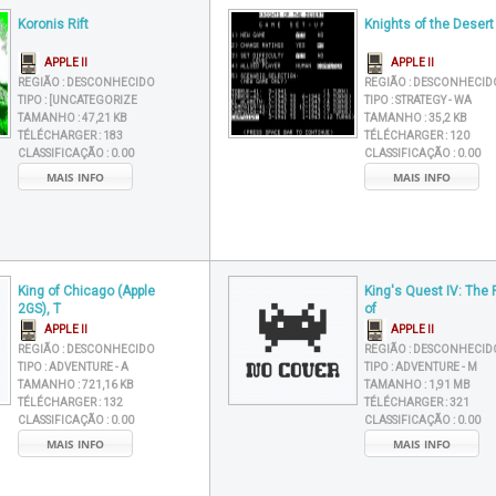
Koronis Rift
Knights of the Desert
APPLE II
APPLE II
REGIÃO :
DESCONHECIDO
REGIÃO :
DESCONHECID
TIPO :
[UNCATEGORIZE
TIPO :
STRATEGY - WA
TAMANHO :
47,21 KB
TAMANHO :
35,2 KB
TÉLÉCHARGER :
183
TÉLÉCHARGER :
120
CLASSIFICAÇÃO :
0.00
CLASSIFICAÇÃO :
0.00
MAIS INFO
MAIS INFO
King of Chicago (Apple
King's Quest IV: The P
2GS), T
of
APPLE II
APPLE II
REGIÃO :
DESCONHECIDO
REGIÃO :
DESCONHECID
TIPO :
ADVENTURE - A
TIPO :
ADVENTURE - M
TAMANHO :
721,16 KB
TAMANHO :
1,91 MB
TÉLÉCHARGER :
132
TÉLÉCHARGER :
321
CLASSIFICAÇÃO :
0.00
CLASSIFICAÇÃO :
0.00
MAIS INFO
MAIS INFO