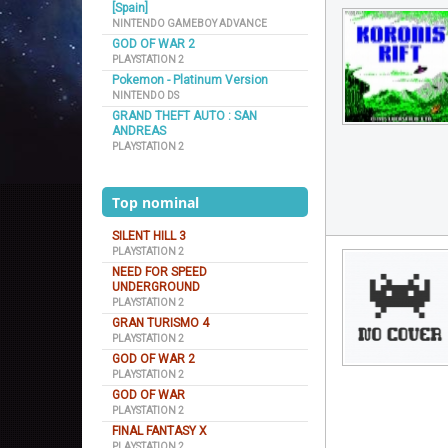
[Spain]
NINTENDO GAMEBOY ADVANCE
GOD OF WAR 2
PLAYSTATION 2
Pokemon - Platinum Version
NINTENDO DS
GRAND THEFT AUTO : SAN
ANDREAS
PLAYSTATION 2
Top nominal
SILENT HILL 3
PLAYSTATION 2
NEED FOR SPEED
UNDERGROUND
PLAYSTATION 2
GRAN TURISMO 4
PLAYSTATION 2
GOD OF WAR 2
PLAYSTATION 2
GOD OF WAR
PLAYSTATION 2
FINAL FANTASY X
PLAYSTATION 2