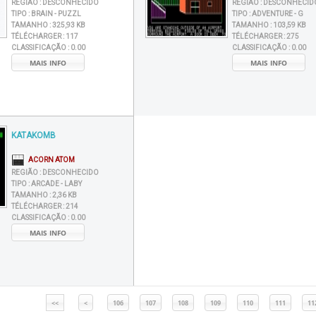
REGIÃO :
DESCONHECIDO
REGIÃO :
DESCONHECID
TIPO :
BRAIN - PUZZL
TIPO :
ADVENTURE - G
TAMANHO :
325,93 KB
TAMANHO :
103,59 KB
TÉLÉCHARGER :
117
TÉLÉCHARGER :
275
CLASSIFICAÇÃO :
0.00
CLASSIFICAÇÃO :
0.00
MAIS INFO
MAIS INFO
KATAKOMB
ACORN ATOM
REGIÃO :
DESCONHECIDO
TIPO :
ARCADE - LABY
TAMANHO :
2,36 KB
TÉLÉCHARGER :
214
CLASSIFICAÇÃO :
0.00
MAIS INFO
<<
<
106
107
108
109
110
111
11