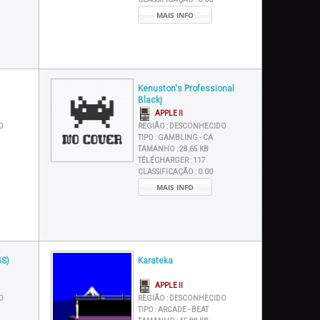
MAIS INFO
Kenuston's Professional
Blackj
APPLE II
O
REGIÃO :
DESCONHECIDO
TIPO :
GAMBLING - CA
TAMANHO :
28,65 KB
TÉLÉCHARGER :
117
CLASSIFICAÇÃO :
0.00
MAIS INFO
GS)
Karateka
APPLE II
O
REGIÃO :
DESCONHECIDO
TIPO :
ARCADE - BEAT