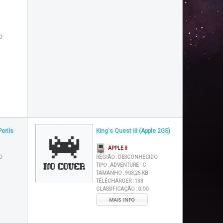
O
erils
King's Quest III (Apple 2GS)
APPLE II
O
REGIÃO :
DESCONHECIDO
TIPO :
ADVENTURE - C
TAMANHO :
903,25 KB
TÉLÉCHARGER :
133
CLASSIFICAÇÃO :
0.00
MAIS INFO