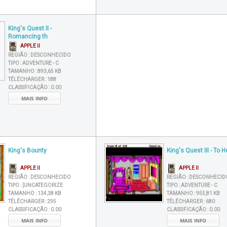
King's Quest II -
Romancing th
APPLE II
REGIÃO :
DESCONHECIDO
TIPO :
ADVENTURE - C
TAMANHO :
893,65 KB
TÉLÉCHARGER :
188
CLASSIFICAÇÃO :
0.00
MAIS INFO
King's Bounty
King's Quest III - To He
APPLE II
APPLE II
REGIÃO :
DESCONHECIDO
REGIÃO :
DESCONHECID
TIPO :
[UNCATEGORIZE
TIPO :
ADVENTURE - C
TAMANHO :
134,38 KB
TAMANHO :
955,81 KB
TÉLÉCHARGER :
295
TÉLÉCHARGER :
680
CLASSIFICAÇÃO :
0.00
CLASSIFICAÇÃO :
0.00
MAIS INFO
MAIS INFO