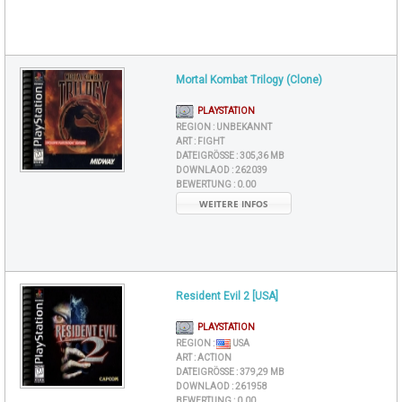
Mortal Kombat Trilogy (Clone)
PLAYSTATION
REGION :
UNBEKANNT
ART :
FIGHT
DATEIGRÖSSE :
305,36 MB
DOWNLAOD :
262039
BEWERTUNG :
0.00
WEITERE INFOS
Resident Evil 2 [USA]
PLAYSTATION
REGION :
USA
ART :
ACTION
DATEIGRÖSSE :
379,29 MB
DOWNLAOD :
261958
BEWERTUNG :
0.00