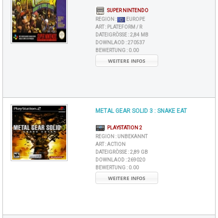
SUPER NINTENDO
REGION :
EUROPE
ART :
PLATEFORM / R
DATEIGRÖSSE :
2,84 MB
DOWNLAOD :
270537
BEWERTUNG :
0.00
WEITERE INFOS
METAL GEAR SOLID 3 : SNAKE EAT
PLAYSTATION 2
REGION :
UNBEKANNT
ART :
ACTION
DATEIGRÖSSE :
2,89 GB
DOWNLAOD :
269020
BEWERTUNG :
0.00
WEITERE INFOS