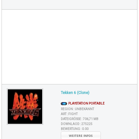
Tekken 6 (Clone)
PLAYSTATION PORTABLE
REGION :
UNBEKANNT
ART :
FIGHT
DATEIGRÖSSE :
706,71 MB
DOWNLAOD :
275225
BEWERTUNG :
0.00
WEITERE INFOS