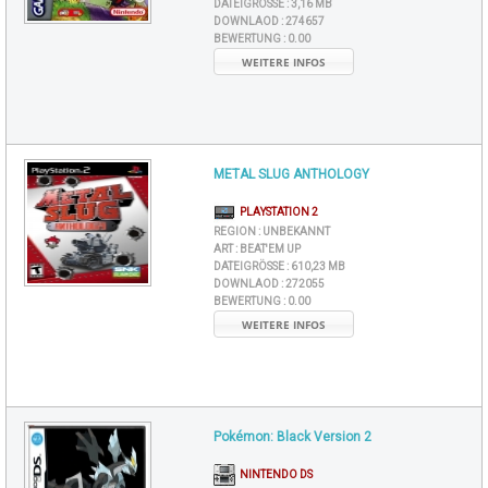
DATEIGRÖSSE :
3,16 MB
DOWNLAOD :
274657
BEWERTUNG :
0.00
WEITERE INFOS
METAL SLUG ANTHOLOGY
PLAYSTATION 2
REGION :
UNBEKANNT
ART :
BEAT'EM UP
DATEIGRÖSSE :
610,23 MB
DOWNLAOD :
272055
BEWERTUNG :
0.00
WEITERE INFOS
Pokémon: Black Version 2
NINTENDO DS