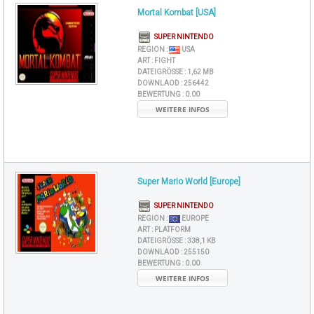
Mortal Kombat [USA]
SUPER NINTENDO
REGION :
USA
ART :
FIGHT
DATEIGRÖSSE :
1,62 MB
DOWNLAOD :
256442
BEWERTUNG :
0.00
WEITERE INFOS
Super Mario World [Europe]
SUPER NINTENDO
REGION :
EUROPE
ART :
PLATFORM
DATEIGRÖSSE :
338,1 KB
DOWNLAOD :
255150
BEWERTUNG :
0.00
WEITERE INFOS