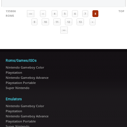
155806
TOP
<<
<
4
5
6
7
8
ROMS
9
10
11
12
13
>
>>
Roms/Games/ISOs
Nintendo Gameboy Color
Playstation
Nintendo Gameboy Advance
Playstation Portable
Super Nintendo
Emulators
Nintendo Gameboy Color
Playstation
Nintendo Gameboy Advance
Playstation Portable
Super Nintendo