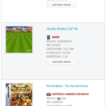
WEITERE INFOS
TECMO WORLD CUP '98
MAME
REGION :
UNBEKANNT
ART :
SPORTS
DATEIGRÖSSE :
10,17 MB
DOWNLAOD :
261549
BEWERTUNG :
0.00
WEITERE INFOS
Fire Emblem : The Sacred Stone
NINTENDO GAMEBOY ADVANCE
REGION :
USA
ART :
STRATEGY