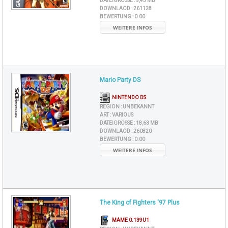
DATEIGRÖSSE :
9,43 MB
DOWNLAOD :
261128
BEWERTUNG :
0.00
WEITERE INFOS
Mario Party DS
NINTENDO DS
REGION :
UNBEKANNT
ART :
VARIOUS
DATEIGRÖSSE :
18,63 MB
DOWNLAOD :
260820
BEWERTUNG :
0.00
WEITERE INFOS
The King of Fighters '97 Plus
MAME 0.139U1