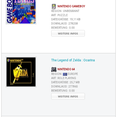
NINTENDO GAMEBOY
REGION :
UNBEKANNT
ART :
PUZZLE
DATEIGRÖSSE :
19,11 KB
DOWNLAOD :
278258
BEWERTUNG :
0.00
WEITERE INFOS
The Legend of Zelda : Ocarina
NINTENDO 64
REGION :
EUROPE
ART :
ROLE PLAYING
DATEIGRÖSSE :
25,7 MB
DOWNLAOD :
277865
BEWERTUNG :
0.00
WEITERE INFOS