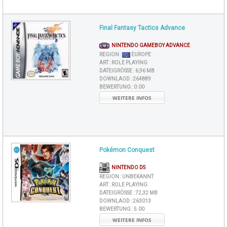
Final Fantasy Tactics Advance
NINTENDO GAMEBOY ADVANCE
REGION :
EUROPE
ART :
ROLE PLAYING
DATEIGRÖSSE :
6,96 MB
DOWNLAOD :
264889
BEWERTUNG :
0.00
WEITERE INFOS
Pokémon Conquest
NINTENDO DS
REGION :
UNBEKANNT
ART :
ROLE PLAYING
DATEIGRÖSSE :
72,32 MB
DOWNLAOD :
263013
BEWERTUNG :
5.00
WEITERE INFOS