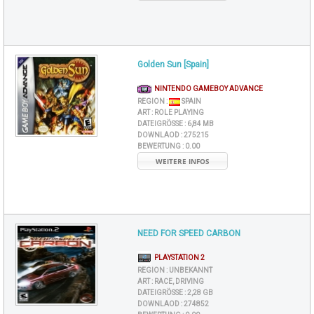
Golden Sun [Spain]
NINTENDO GAMEBOY ADVANCE
REGION :
SPAIN
ART :
ROLE PLAYING
DATEIGRÖSSE :
6,84 MB
DOWNLAOD :
275215
BEWERTUNG :
0.00
WEITERE INFOS
NEED FOR SPEED CARBON
PLAYSTATION 2
REGION :
UNBEKANNT
ART :
RACE, DRIVING
DATEIGRÖSSE :
2,28 GB
DOWNLAOD :
274852