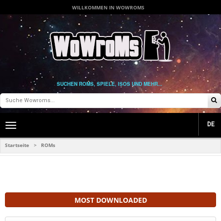
WILLKOMMEN IN WOWROMS
SUCHEN ROMS, SPIELE, ISOS UND MEHR...
DE
Toggle
main
navigation
Startseite
ROMs
>
MOST DOWNLOADED