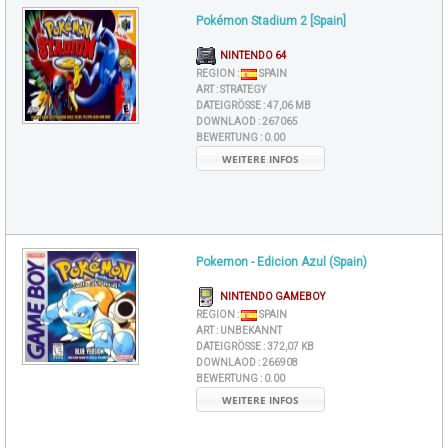
Pokémon Stadium 2 [Spain]
NINTENDO 64
REGION :
SPAIN
ART :
STRATEGY
DATEIGRÖSSE :
47,06 MB
DOWNLAOD :
267065
BEWERTUNG :
0.00
WEITERE INFOS
Pokemon - Edicion Azul (Spain)
NINTENDO GAMEBOY
REGION :
SPAIN
ART :
UNBEKANNT
DATEIGRÖSSE :
372,07 KB
DOWNLAOD :
266908
BEWERTUNG :
0.00
WEITERE INFOS