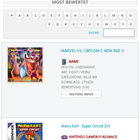
MOST BEWERTET
#
A
B
C
D
E
F
G
H
I
J
K
L
M
N
O
P
Q
R
S
T
U
V
W
X
Y
Z
SUCHE
MARVEL VS. CAPCOM 2: NEW AGE O
MAME
REGION :
UNBEKANNT
ART :
FIGHT / VERSU
DATEIGRÖSSE :
86,25 MB
DOWNLAOD :
279626
BEWERTUNG :
0.00
WEITERE INFOS
Mario Kart : Super Circuit [US
NINTENDO GAMEBOY ADVANCE