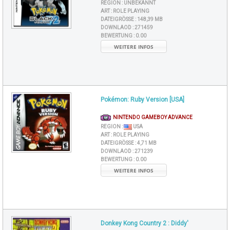
REGION :
UNBEKANNT
ART :
ROLE PLAYING
DATEIGRÖSSE :
148,39 MB
DOWNLAOD :
271459
BEWERTUNG :
0.00
WEITERE INFOS
Pokémon: Ruby Version [USA]
NINTENDO GAMEBOY ADVANCE
REGION :
USA
ART :
ROLE PLAYING
DATEIGRÖSSE :
4,71 MB
DOWNLAOD :
271239
BEWERTUNG :
0.00
WEITERE INFOS
Donkey Kong Country 2 : Diddy'