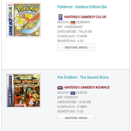
Pokémon : Goldene Edition [Ge
NINTENDO GAMEBOY COLOR
REGION :
GERMANY
ART :
UNBEKANNT
DATEIGRÖSSE :
745,24 KB
DOWNLAOD :
276948
BEWERTUNG :
0.00
WEITERE INFOS
Fire Emblem : The Sacred Stone
NINTENDO GAMEBOY ADVANCE
REGION :
EUROPE
ART :
STRATEGY
DATEIGRÖSSE :
13,04 MB
DOWNLAOD :
276883
BEWERTUNG :
0.00
WEITERE INFOS