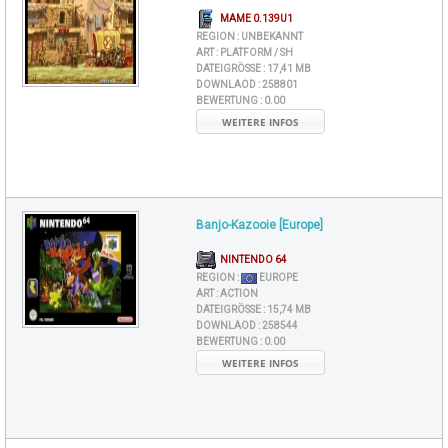
MAME 0.139U1
REGION :
UNBEKANNT
ART :
PLATFORM / SH
DATEIGRÖSSE :
17,41 MB
DOWNLAOD :
258801
BEWERTUNG :
0.00
WEITERE INFOS
Banjo-Kazooie [Europe]
NINTENDO 64
REGION :
EUROPE
ART :
ACTION
DATEIGRÖSSE :
15,74 MB
DOWNLAOD :
258544
BEWERTUNG :
0.00
WEITERE INFOS